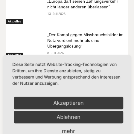
„Europa darf seinen Zahlungsverkehr
nicht länger anderen überlassen“
13. Juli 2026
Aktuelles
„Der Kampf gegen Missbrauchsbilder im
Netz verdient mehr als eine
Übergangslösung“
8. Juli 2026
Aktuelles
Diese Seite nutzt Website-Tracking-Technologien von
Dritten, um ihre Dienste anzubieten, stetig zu
verbessern und Werbung entsprechend den Interessen
der Nutzer anzuzeigen.
MEIST GELESEN
Akzeptieren
„Vorschlag bleibt hinter den
Klimazielen zurück“
21. Juli 2026
Ablehnen
mehr