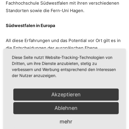
Fachhochschule Südwestfalen mit ihren verschiedenen
Standorten sowie die Fern-Uni Hagen.
Südwestfalen in Europa
All diese Erfahrungen und das Potential vor Ort gilt es in
die Entscheidungen der europäischen Ebene
einzubringen, ohne jedoch berechtigte Interessen
Diese Seite nutzt Website-Tracking-Technologien von
anderer Regionen zu vernachlässigen. Für mich als
Dritten, um ihre Dienste anzubieten, stetig zu
verbessern und Werbung entsprechend den Interessen
Nordrhein-Westfälin ist das eine Selbstverständlichkeit,
der Nutzer anzuzeigen.
denn in unserem Bundesland mit vielen
unterschiedlichen Regionen, mit unterschiedlichen
Stärken und Schwerpunkten, gehörte
Akzeptieren
Interessenausgleich schon immer mit zum Programm.
Ablehnen
Es ist mir ein großes Anliegen, einerseits europäische
mehr
Politik in meinem Wahlkreis transparent zu machen und