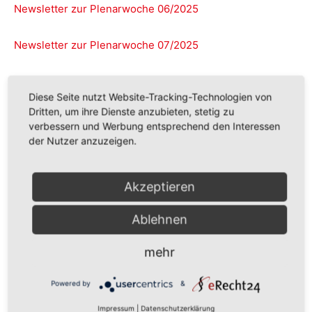
Newsletter zur Plenarwoche 06/2025
Newsletter zur Plenarwoche 07/2025
Newsletter zur Plenarwoche 09/2025
Diese Seite nutzt Website-Tracking-Technologien von
Dritten, um ihre Dienste anzubieten, stetig zu
Newsletter zur Plenarwoche 10/2025
verbessern und Werbung entsprechend den Interessen
der Nutzer anzuzeigen.
Newsletter zur Plenarwoche 11/2025
Akzeptieren
Newsletter zur Plenarwoche 12/2025
Ablehnen
Newsletter zur Plenarwoche 01/2026
mehr
Newsletter zur Plenarwoche 02/2026
Powered by
&
Newsletter zur Plenarwoche 03/2026
Impressum
|
Datenschutzerklärung