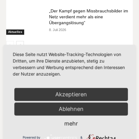
„Der Kampf gegen Missbrauchsbilder im
Netz verdient mehr als eine
Übergangslösung“
8. Juli 2026
Aktuelles
Diese Seite nutzt Website-Tracking-Technologien von
Dritten, um ihre Dienste anzubieten, stetig zu
verbessern und Werbung entsprechend den Interessen
MEIST GELESEN
der Nutzer anzuzeigen.
„Vorschlag bleibt hinter den
Klimazielen zurück“
Akzeptieren
21. Juli 2026
Ablehnen
„Europa darf seinen Zahlungsverkehr
nicht länger anderen überlassen“
mehr
13. Juli 2026
Powered by
&