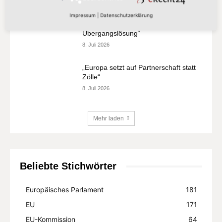
„Der Kampf gegen Missbrauchsbilder
Impressum
|
Datenschutzerklärung
im Netz verdient mehr als eine
Übergangslösung“
8. Juli 2026
„Europa setzt auf Partnerschaft statt
Zölle“
8. Juli 2026
Mehr laden
Beliebte Stichwörter
Europäisches Parlament
181
EU
171
EU-Kommission
64