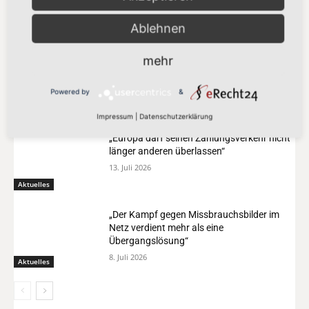
Ablehnen
VERWANDTE THEMEN
mehr
„Vorschlag bleibt hinter den Klimazielen
zurück“
21. Juli 2026
Powered by
&
Aktuelles
Impressum
|
Datenschutzerklärung
„Europa darf seinen Zahlungsverkehr nicht
länger anderen überlassen“
13. Juli 2026
Aktuelles
„Der Kampf gegen Missbrauchsbilder im
Netz verdient mehr als eine
Übergangslösung“
8. Juli 2026
Aktuelles