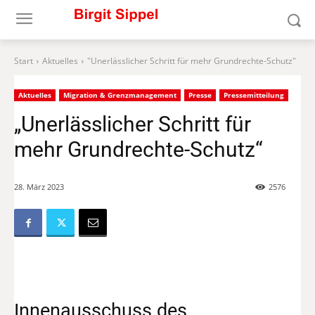
Start
Aktuelles
"Unerlässlicher Schritt für mehr Grundrechte-Schutz"
Aktuelles
Migration & Grenzmanagement
Presse
Pressemitteilung
„Unerlässlicher Schritt für
mehr Grundrechte-Schutz“
28. März 2023
2576
Innenausschuss des