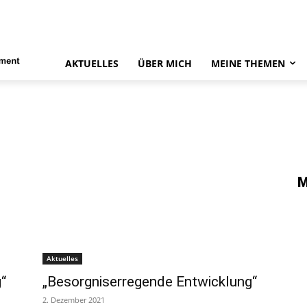
AKTUELLES
ÜBER MICH
MEINE THEMEN
M
Aktuelles
“
„Besorgniserregende Entwicklung“
2. Dezember 2021