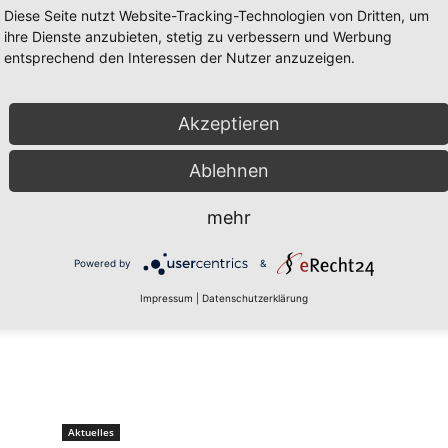
Rechtsstaat beseitigen“
Diese Seite nutzt Website-Tracking-Technologien von Dritten, um
12. November 2021
ihre Dienste anzubieten, stetig zu verbessern und Werbung
entsprechend den Interessen der Nutzer anzuzeigen.
Akzeptieren
Ablehnen
Aktuelles
mehr
„Erster Schritt zu echter
Solidarität“
Powered by
&
11. November 2021
Impressum
|
Datenschutzerklärung
Aktuelles