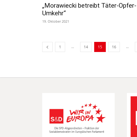
„Morawiecki betreibt Täter-Opfer-
Umkehr“
19. Oktober 2021
...
...
1
14
15
16