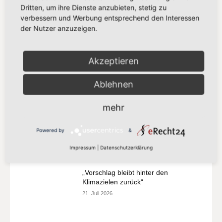
„Europa darf seinen Zahlungsverkehr
Dritten, um ihre Dienste anzubieten, stetig zu
nicht länger anderen überlassen“
verbessern und Werbung entsprechend den Interessen
13. Juli 2026
der Nutzer anzuzeigen.
Aktuelles
Akzeptieren
“ Girls` Day(s) 2026 der NRW-
Europaabgeordneten“
10. Dezember 2025
Ablehnen
Aktuelles
mehr
Powered by
&
Impressum
|
Datenschutzerklärung
MEIST GELESEN
„Vorschlag bleibt hinter den
Klimazielen zurück“
21. Juli 2026