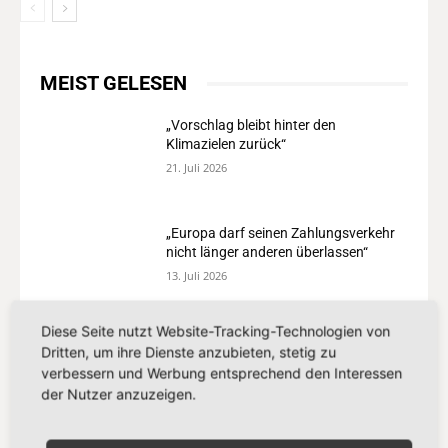
MEIST GELESEN
„Vorschlag bleibt hinter den
Klimazielen zurück“
21. Juli 2026
„Europa darf seinen Zahlungsverkehr
nicht länger anderen überlassen“
13. Juli 2026
Diese Seite nutzt Website-Tracking-Technologien von
„Der Kampf gegen Missbrauchsbilder
Dritten, um ihre Dienste anzubieten, stetig zu
im Netz verdient mehr als eine
verbessern und Werbung entsprechend den Interessen
Übergangslösung“
der Nutzer anzuzeigen.
8. Juli 2026
„Europa setzt auf Partnerschaft statt