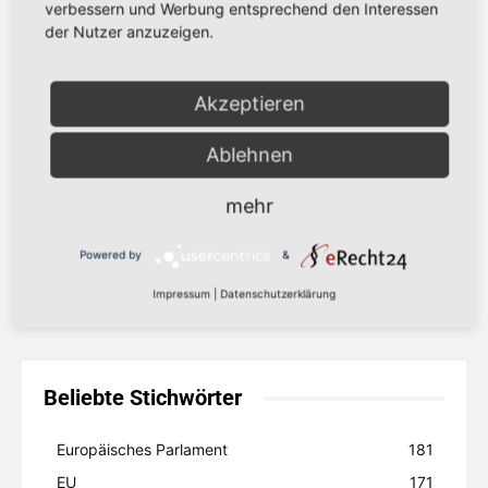
verbessern und Werbung entsprechend den Interessen
der Nutzer anzuzeigen.
„Der Kampf gegen Missbrauchsbilder
im Netz verdient mehr als eine
Akzeptieren
Übergangslösung“
8. Juli 2026
Ablehnen
„Europa setzt auf Partnerschaft statt
Zölle“
mehr
8. Juli 2026
Powered by
&
Mehr laden
Impressum
|
Datenschutzerklärung
Beliebte Stichwörter
Europäisches Parlament
181
EU
171