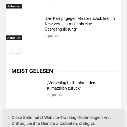
Aktuelles
„Der Kampf gegen Missbrauchsbilder im
Netz verdient mehr als eine
Übergangslösung“
8. Juli 2026
Aktuelles
MEIST GELESEN
„Vorschlag bleibt hinter den
Klimazielen zurück“
21. Juli 2026
„Europa darf seinen Zahlungsverkehr
Diese Seite nutzt Website-Tracking-Technologien von
nicht länger anderen überlassen“
Dritten, um ihre Dienste anzubieten, stetig zu
13. Juli 2026