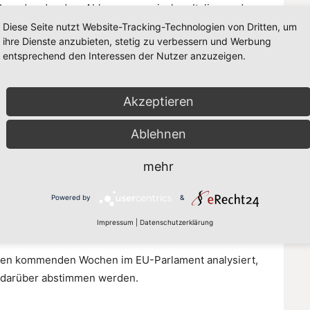
 Ruanda oder dem Abkommen zwischen Italien und
mme sind rechtlich fragwürdig und verschwenden
Diese Seite nutzt Website-Tracking-Technologien von Dritten, um
ihre Dienste anzubieten, stetig zu verbessern und Werbung
entsprechend den Interessen der Nutzer anzuzeigen.
en, welche Botschaft sie aussendet. In einer
ir zu unseren Grundwerten stehen und uns auf die
Akzeptieren
inschließlich des Rechts auf Asyl und des Grundsatzes
Ablehnen
mehr
 auf eine nachhaltige Zusammenarbeit mit den
t mit verbesserten legalen Einreisemöglichkeiten, um
Powered by
&
ornherein zu reduzieren.“
Impressum
|
Datenschutzerklärung
 den kommenden Wochen im EU-Parlament analysiert,
 darüber abstimmen werden.