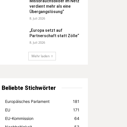
Missbrauchsbilder im Netz
verdient mehr als eine
Übergangslösung“
8. Juli 2026
„Europa setzt auf
Partnerschaft statt Zölle“
8. Juli 2026
Mehr laden
Beliebte Stichwörter
Europäisches Parlament
181
EU
171
EU-Kommission
64
Nachhaltigkeit
53