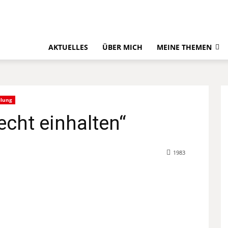
AKTUELLES
ÜBER MICH
MEINE THEMEN
ilung
echt einhalten“
1983