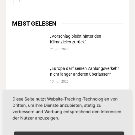
MEIST GELESEN
„Vorschlag bleibt hinter den
Klimazielen zurück“
21. Juli 2026
„Europa darf seinen Zahlungsverkehr
nicht länger anderen überlassen“
13. Juli 2026
Diese Seite nutzt Website-Tracking-Technologien von
„Der Kampf gegen Missbrauchsbilder
Dritten, um ihre Dienste anzubieten, stetig zu
im Netz verdient mehr als eine
verbessern und Werbung entsprechend den Interessen
Übergangslösung“
der Nutzer anzuzeigen.
8. Juli 2026
„Europa setzt auf Partnerschaft statt