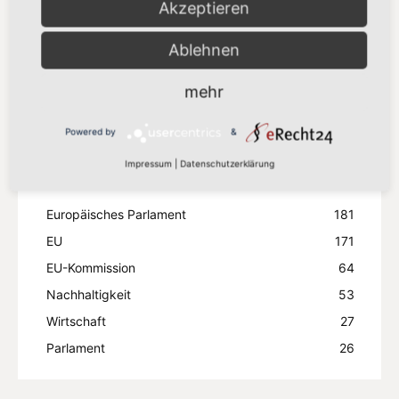
Akzeptieren
Zölle“
8. Juli 2026
Ablehnen
Mehr laden
mehr
Powered by
&
Impressum
|
Datenschutzerklärung
Beliebte Stichwörter
Europäisches Parlament
181
EU
171
EU-Kommission
64
Nachhaltigkeit
53
Wirtschaft
27
Parlament
26