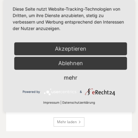
21. Juli 2026
Diese Seite nutzt Website-Tracking-Technologien von
Dritten, um ihre Dienste anzubieten, stetig zu
verbessern und Werbung entsprechend den Interessen
„Europa darf seinen Zahlungsverkehr
der Nutzer anzuzeigen.
nicht länger anderen überlassen“
13. Juli 2026
Akzeptieren
„Der Kampf gegen Missbrauchsbilder
Ablehnen
im Netz verdient mehr als eine
Übergangslösung“
8. Juli 2026
mehr
„Europa setzt auf Partnerschaft statt
Powered by
&
Zölle“
Impressum
|
Datenschutzerklärung
8. Juli 2026
Mehr laden