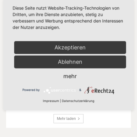
21. Juli 2026
Diese Seite nutzt Website-Tracking-Technologien von
Dritten, um ihre Dienste anzubieten, stetig zu
verbessern und Werbung entsprechend den Interessen
„Europa darf seinen Zahlungsverkehr
der Nutzer anzuzeigen.
nicht länger anderen überlassen“
13. Juli 2026
Akzeptieren
„Der Kampf gegen Missbrauchsbilder
im Netz verdient mehr als eine
Ablehnen
Übergangslösung“
8. Juli 2026
mehr
„Europa setzt auf Partnerschaft statt
Powered by
&
Zölle“
8. Juli 2026
Impressum
|
Datenschutzerklärung
Mehr laden