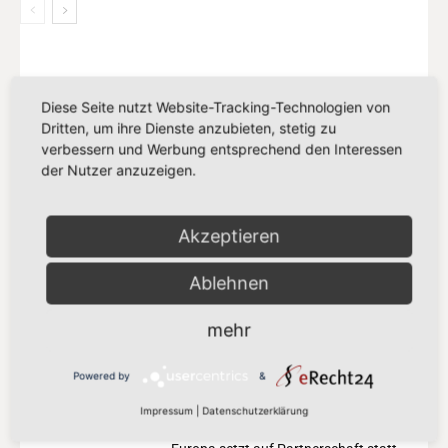
MEIST GELESEN
Diese Seite nutzt Website-Tracking-Technologien von
„Vorschlag bleibt hinter den
Dritten, um ihre Dienste anzubieten, stetig zu
Klimazielen zurück“
verbessern und Werbung entsprechend den Interessen
der Nutzer anzuzeigen.
21. Juli 2026
Akzeptieren
„Europa darf seinen Zahlungsverkehr
nicht länger anderen überlassen“
13. Juli 2026
Ablehnen
mehr
„Der Kampf gegen Missbrauchsbilder
im Netz verdient mehr als eine
Powered by
&
Übergangslösung“
8. Juli 2026
Impressum
|
Datenschutzerklärung