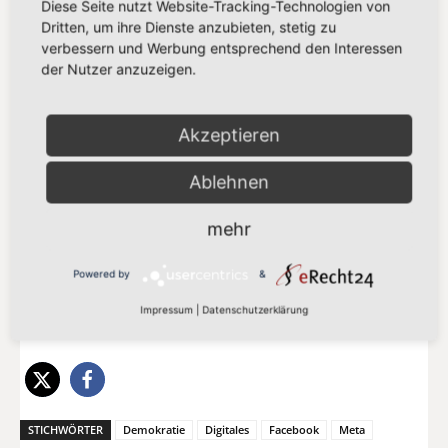
Diese Seite nutzt Website-Tracking-Technologien von
Dritten, um ihre Dienste anzubieten, stetig zu
Vivien Costanzo, MEP
verbessern und Werbung entsprechend den Interessen
der Nutzer anzuzeigen.
Jens Geier, MEP
Akzeptieren
Tobias Cremer, MEP
Ablehnen
Delara Burkhardt, MEP
mehr
Sabrina Repp, MEP
Powered by
&
Jens Zimmermann, MdB, Sprecher Arbeitsgruppe
Impressum
|
Datenschutzerklärung
Digitales
STICHWÖRTER
Demokratie
Digitales
Facebook
Meta