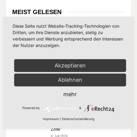
MEIST GELESEN
„Vorschlag bleibt hinter den
Diese Seite nutzt Website-Tracking-Technologien von
Klimazielen zurück“
Dritten, um ihre Dienste anzubieten, stetig zu
21. Juli 2026
verbessern und Werbung entsprechend den Interessen
der Nutzer anzuzeigen.
„Europa darf seinen Zahlungsverkehr
nicht länger anderen überlassen“
Akzeptieren
13. Juli 2026
Ablehnen
„Der Kampf gegen Missbrauchsbilder
mehr
im Netz verdient mehr als eine
Übergangslösung“
Powered by
&
8. Juli 2026
Impressum
|
Datenschutzerklärung
„Europa setzt auf Partnerschaft statt
Zölle“
8. Juli 2026