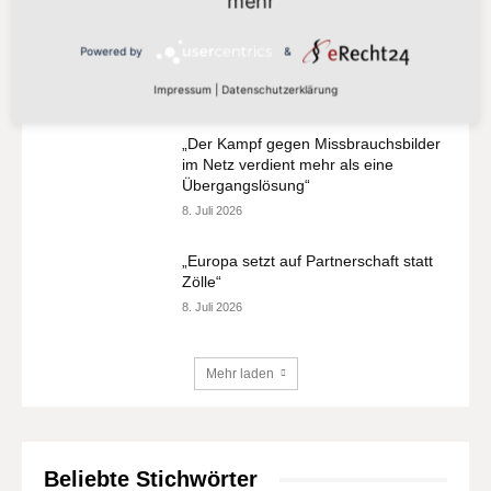
mehr
„Europa darf seinen Zahlungsverkehr
nicht länger anderen überlassen“
Powered by
&
13. Juli 2026
Impressum
|
Datenschutzerklärung
„Der Kampf gegen Missbrauchsbilder
im Netz verdient mehr als eine
Übergangslösung“
8. Juli 2026
„Europa setzt auf Partnerschaft statt
Zölle“
8. Juli 2026
Mehr laden
Beliebte Stichwörter