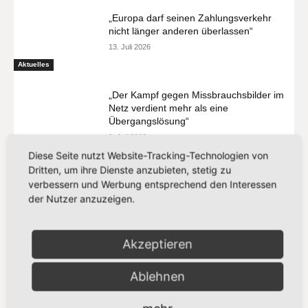
„Europa darf seinen Zahlungsverkehr
nicht länger anderen überlassen“
13. Juli 2026
Aktuelles
„Der Kampf gegen Missbrauchsbilder im
Netz verdient mehr als eine
Übergangslösung“
8. Juli 2026
Aktuelles
Diese Seite nutzt Website-Tracking-Technologien von
Dritten, um ihre Dienste anzubieten, stetig zu
verbessern und Werbung entsprechend den Interessen
der Nutzer anzuzeigen.
MEIST GELESEN
Akzeptieren
„Vorschlag bleibt hinter den
Klimazielen zurück“
Ablehnen
21. Juli 2026