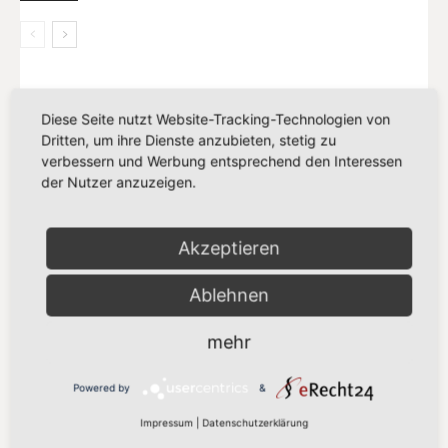
MEIST GELESEN
Diese Seite nutzt Website-Tracking-Technologien von
Dritten, um ihre Dienste anzubieten, stetig zu
„Vorschlag bleibt hinter den
verbessern und Werbung entsprechend den Interessen
Klimazielen zurück“
der Nutzer anzuzeigen.
21. Juli 2026
Akzeptieren
„Europa darf seinen Zahlungsverkehr
nicht länger anderen überlassen“
Ablehnen
13. Juli 2026
mehr
„Der Kampf gegen Missbrauchsbilder
im Netz verdient mehr als eine
Powered by
&
Übergangslösung“
Impressum
|
Datenschutzerklärung
8. Juli 2026