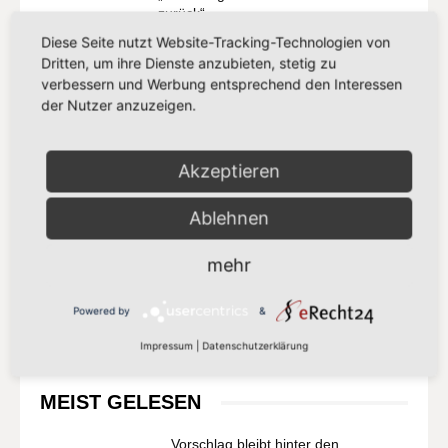
zurück“
21. Juli 2026
Diese Seite nutzt Website-Tracking-Technologien von
Dritten, um ihre Dienste anzubieten, stetig zu
Aktuelles
verbessern und Werbung entsprechend den Interessen
der Nutzer anzuzeigen.
„Europa darf seinen Zahlungsverkehr
nicht länger anderen überlassen“
13. Juli 2026
Akzeptieren
Aktuelles
Ablehnen
„Der Kampf gegen Missbrauchsbilder im
Netz verdient mehr als eine
Übergangslösung“
mehr
8. Juli 2026
Aktuelles
Powered by
&
Impressum
|
Datenschutzerklärung
MEIST GELESEN
„Vorschlag bleibt hinter den