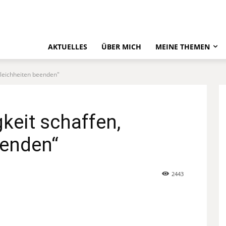
AKTUELLES
ÜBER MICH
MEINE THEMEN
gleichheiten beenden"
keit schaffen,
eenden“
2443