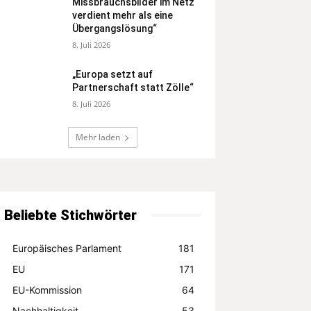
Missbrauchsbilder im Netz
verdient mehr als eine
Übergangslösung“
8. Juli 2026
„Europa setzt auf
Partnerschaft statt Zölle“
8. Juli 2026
Mehr laden
Beliebte Stichwörter
Europäisches Parlament
181
EU
171
EU-Kommission
64
Nachhaltigkeit
53