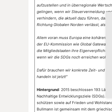
aufzustellen und in überregionale Wertsc
gelingen, wenn wir Steuervermeidung und 
verhindern, die aktuell dazu führen, dass
Richtung Globalen Norden verlässt, als dur
Allem voran muss Europa eine kohärente 
der EU-Kommission wie Global Gateway pr
die Mitgliedstaaten ihre Eigenverpflichtu
wenn wir die SDGs noch erreichen wollen
Dafür brauchen wir konkrete Zeit- und Fin
handeln ist jetzt!“
Hintergrund
: 2015 beschlossen 193 Lände
Nachhaltige Entwicklungsziele (SDGs). Sie
schützen sowie auf Frieden und Wohlstand
Bullmann ist gemeinsam mit dem griechis