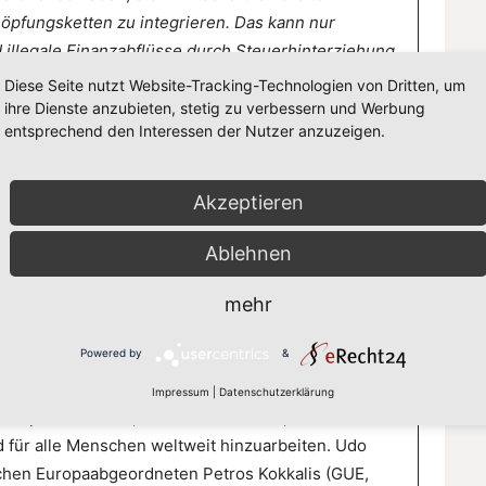
höpfungsketten zu integrieren. Das kann nur
illegale Finanzabflüsse durch Steuerhinterziehung
 zum Beispiel mehr Geld den Afrikanischen Kontinent
Diese Seite nutzt Website-Tracking-Technologien von Dritten, um
ch Kredite einfließt.
ihre Dienste anzubieten, stetig zu verbessern und Werbung
entsprechend den Interessen der Nutzer anzuzeigen.
SDG-Umsetzungsstrategie verfolgen und Initiativen
äziser auf die SDGs ausrichten. Außerdem müssen
Akzeptieren
ngen in der Entwicklungszusammenarbeit einhalten,
.
Ablehnen
mehr
anzierungspläne und vollen Einsatz. Die Zeit zu
Powered by
&
r die UN Agenda 2030 und einigten sich auf 17
Impressum
|
Datenschutzerklärung
 verpflichten sich, Armut zu beenden, den Planten zu
 für alle Menschen weltweit hinzuarbeiten. Udo
chen Europaabgeordneten Petros Kokkalis (GUE,