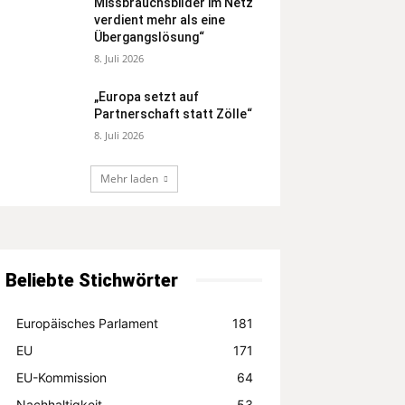
Missbrauchsbilder im Netz
verdient mehr als eine
Übergangslösung“
8. Juli 2026
„Europa setzt auf
Partnerschaft statt Zölle“
8. Juli 2026
Mehr laden
Beliebte Stichwörter
Europäisches Parlament
181
EU
171
EU-Kommission
64
Nachhaltigkeit
53