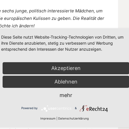
e sechs junge, politisch interessierte Mädchen, um
ie europäischen Kulissen zu geben. Die Realität der
öchte ich ändern!
Diese Seite nutzt Website-Tracking-Technologien von Dritten, um
en Girls Day und lade Mädchen ein ins Gespräch zu
ihre Dienste anzubieten, stetig zu verbessern und Werbung
igentlich so abläuft, was in Brüssel oder Straßburg
entsprechend den Interessen der Nutzer anzuzeigen.
Akzeptieren
Ablehnen
mehr
auentag, also Dienstag, der 8. März 2022, indem du in
ommst, was dich interessiert und warum du teilnehmen
Powered by
&
Impressum
|
Datenschutzerklärung