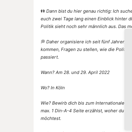
👭
Dann bist du hier genau richtig: Ich such
euch zwei Tage lang einen Einblick hinter d
Politik sieht noch sehr männlich aus. Das m
💭
Daher organisiere ich seit fünf Jahren d
kommen, Fragen zu stellen, wie die Politik e
passiert.
Wann? Am 28. und 29. April 2022
Wo? In Köln
Wie? Bewirb dich bis zum Internationalen Fr
max. 1 Din-A-4 Seite erzählst, woher du k
möchtest.