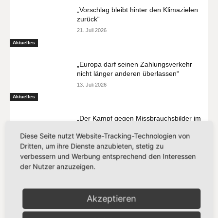
„Vorschlag bleibt hinter den Klimazielen
zurück“
21. Juli 2026
Aktuelles
„Europa darf seinen Zahlungsverkehr
nicht länger anderen überlassen“
13. Juli 2026
Aktuelles
„Der Kampf gegen Missbrauchsbilder im
Netz verdient mehr als eine
Diese Seite nutzt Website-Tracking-Technologien von
Übergangslösung“
Dritten, um ihre Dienste anzubieten, stetig zu
8. Juli 2026
Aktuelles
verbessern und Werbung entsprechend den Interessen
der Nutzer anzuzeigen.
Akzeptieren
MEIST GELESEN