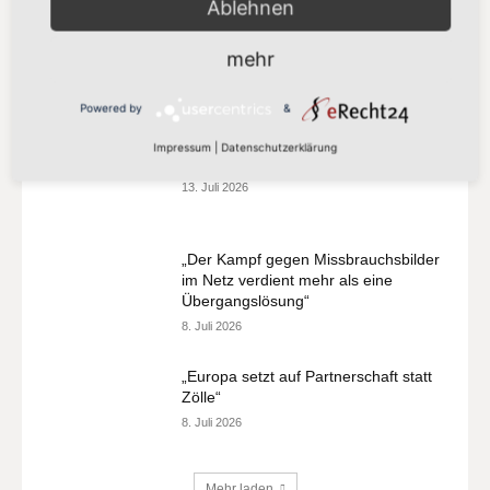
Ablehnen
„Vorschlag bleibt hinter den
Klimazielen zurück“
mehr
21. Juli 2026
Powered by
&
„Europa darf seinen Zahlungsverkehr
Impressum
|
Datenschutzerklärung
nicht länger anderen überlassen“
13. Juli 2026
„Der Kampf gegen Missbrauchsbilder
im Netz verdient mehr als eine
Übergangslösung“
8. Juli 2026
„Europa setzt auf Partnerschaft statt
Zölle“
8. Juli 2026
Mehr laden