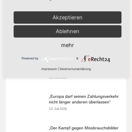
Netz verdient mehr als eine
Übergangslösung“
Akzeptieren
8. Juli 2026
Aktuelles
Ablehnen
mehr
MEIST GELESEN
Powered by
&
„Vorschlag bleibt hinter den
Impressum
|
Datenschutzerklärung
Klimazielen zurück“
21. Juli 2026
„Europa darf seinen Zahlungsverkehr
nicht länger anderen überlassen“
13. Juli 2026
„Der Kampf gegen Missbrauchsbilder