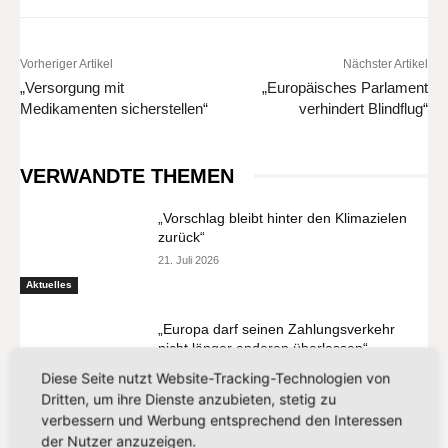
Vorheriger Artikel
Nächster Artikel
„Versorgung mit
„Europäisches Parlament
Medikamenten sicherstellen“
verhindert Blindflug“
VERWANDTE THEMEN
„Vorschlag bleibt hinter den Klimazielen
zurück“
21. Juli 2026
Aktuelles
„Europa darf seinen Zahlungsverkehr
nicht länger anderen überlassen“
13. Juli 2026
Diese Seite nutzt Website-Tracking-Technologien von
Dritten, um ihre Dienste anzubieten, stetig zu
Aktuelles
verbessern und Werbung entsprechend den Interessen
der Nutzer anzuzeigen.
„Der Kampf gegen Missbrauchsbilder im