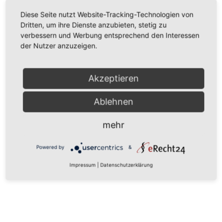
„Kein Abschluss im Blindflug und klare
Diese Seite nutzt Website-Tracking-Technologien von
Kante gegenüber US-Regierung“
Dritten, um ihre Dienste anzubieten, stetig zu
19. März 2026
verbessern und Werbung entsprechend den Interessen
der Nutzer anzuzeigen.
Akzeptieren
Ablehnen
mehr
Aktuelles
„Innovation sozial denken“
Powered by
&
18. März 2026
Impressum
|
Datenschutzerklärung