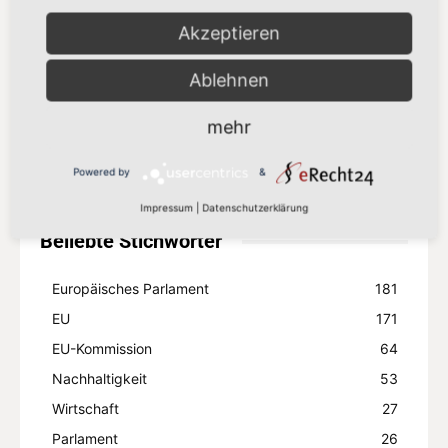
Akzeptieren
„Europa setzt auf Partnerschaft statt
Zölle“
Ablehnen
8. Juli 2026
mehr
Mehr laden
Powered by
&
Impressum
|
Datenschutzerklärung
Beliebte Stichwörter
Europäisches Parlament
181
EU
171
EU-Kommission
64
Nachhaltigkeit
53
Wirtschaft
27
Parlament
26