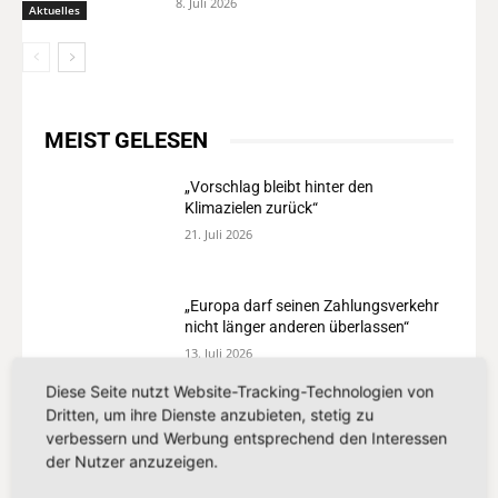
8. Juli 2026
Aktuelles
MEIST GELESEN
„Vorschlag bleibt hinter den
Klimazielen zurück“
21. Juli 2026
„Europa darf seinen Zahlungsverkehr
nicht länger anderen überlassen“
13. Juli 2026
Diese Seite nutzt Website-Tracking-Technologien von
Dritten, um ihre Dienste anzubieten, stetig zu
„Der Kampf gegen Missbrauchsbilder
verbessern und Werbung entsprechend den Interessen
im Netz verdient mehr als eine
der Nutzer anzuzeigen.
Übergangslösung“
8. Juli 2026