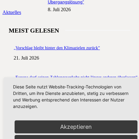
Übergangslösung“
8. Juli 2026
Aktuelles
MEIST GELESEN
„Vorschlag bleibt hinter den Klimazielen zurück“
21. Juli 2026
„Europa darf seinen Zahlungsverkehr nicht länger anderen überlassen“
Diese Seite nutzt Website-Tracking-Technologien von
13. Juli 2026
Dritten, um ihre Dienste anzubieten, stetig zu verbessern
und Werbung entsprechend den Interessen der Nutzer
anzuzeigen.
„Der Kampf gegen Missbrauchsbilder im Netz verdient mehr als eine
Übergangslösung“
8. Juli 2026
Akzeptieren