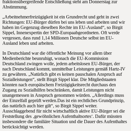
fraktionsübergreifende Entschließung steht am Donnerstag zur
Abstimmung.
„Arbeitnehmerfreizügigkeit ist ein Grundrecht und geht in zwei
Richtungen: EU-Bürger dürfen bei uns leben und arbeiten und wir
haben im Gegenzug dieselben Rechte im EU-Ausland“, so Birgit
Sippel, Innenexpertin der SPD-Europaabgeordneten. Oft werde
vergessen, dass rund 1,14 Millionen Deutsche selbst im EU-
Ausland leben und arbeiten.
In Deutschland war die öffentliche Meinung vor allem über
Medienberichte beunruhigt, wonach die EU-Kommission
Deutschland zwingen wolle, jedem arbeitslosen EU-Bürger, der
nach Deutschland kommt, unmittelbar Leistungen gemäß Hartz-IV
zu gewähren. „Natürlich gibt es keinen pauschalen Anspruch auf
Sozialleistungen“, stellt Birgit Sippel klar. Die Mitgliedstaaten
könnten nach europäischem Freizügigkeitsrecht durchaus den
Zugang zu Sozialhilfen beschränken, damit Leistungen nicht
unangemessen in Anspruch genommen würden. „Allerdings muss
der Einzelfall geprüft werden.Das ist ein rechtliches Grundprinzip,
das natürlich auch hier gilt“, so Birgit Sippel weiter.
Ausschlaggebend für nicht wirtschaftlich aktive EU-Bürger sei die
Feststellung des ‚gewöhnlichen Aufenthaltsortes‘. Dafür müssten
insbesondere die familiäre Situation und die Dauer des Aufenthaltes
berücksichtigt werden.