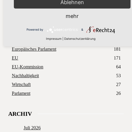
Ablehnen
„Europa setzt auf Partnerschaft statt Zölle“
8. Juli 2026
mehr
Mehr laden
Powered by
&
Beliebte Stichwörter
Impressum
|
Datenschutzerklärung
Europäisches Parlament
181
EU
171
EU-Kommission
64
Nachhaltigkeit
53
Wirtschaft
27
Parlament
26
ARCHIV
Juli 2026