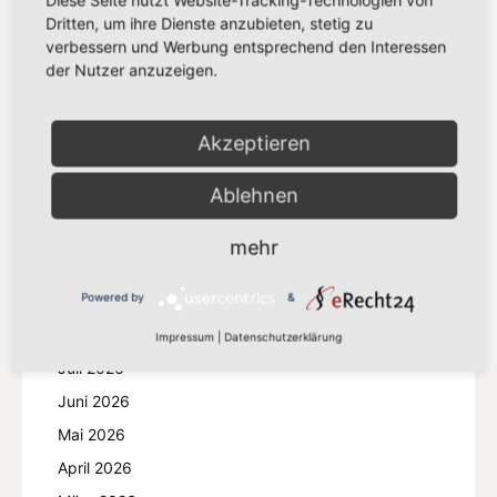
Dritten, um ihre Dienste anzubieten, stetig zu
Europäisches Parlament
181
verbessern und Werbung entsprechend den Interessen
der Nutzer anzuzeigen.
EU
171
EU-Kommission
64
Nachhaltigkeit
53
Akzeptieren
Wirtschaft
27
Ablehnen
Parlament
26
mehr
Powered by
&
ARCHIV
Impressum
|
Datenschutzerklärung
Juli 2026
Juni 2026
Mai 2026
April 2026