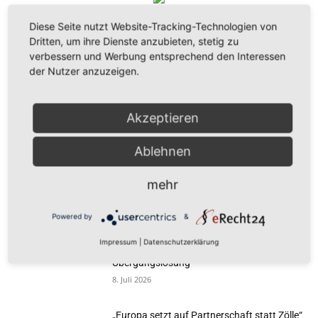
Diese Seite nutzt Website-Tracking-Technologien von
Dritten, um ihre Dienste anzubieten, stetig zu
MOST READ
verbessern und Werbung entsprechend den Interessen
der Nutzer anzuzeigen.
„Vorschlag bleibt hinter den Klimazielen
zurück“
21. Juli 2026
Akzeptieren
Ablehnen
„Europa darf seinen Zahlungsverkehr nicht
länger anderen überlassen“
mehr
13. Juli 2026
Powered by
&
„Der Kampf gegen Missbrauchsbilder im
Impressum
|
Datenschutzerklärung
Netz verdient mehr als eine
Übergangslösung“
8. Juli 2026
„Europa setzt auf Partnerschaft statt Zölle“