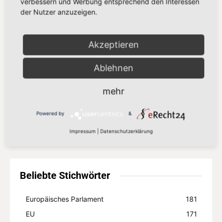
verbessern und Werbung entsprechend den Interessen
der Nutzer anzuzeigen.
„Der Kampf gegen Missbrauchsbilder
im Netz verdient mehr als eine
Übergangslösung“
Akzeptieren
8. Juli 2026
Ablehnen
„Europa setzt auf Partnerschaft statt
Zölle“
mehr
8. Juli 2026
Powered by
&
Mehr laden
Impressum
|
Datenschutzerklärung
Beliebte Stichwörter
Europäisches Parlament
181
EU
171