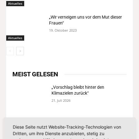
Aktuelles
„Wir verneigen uns vor dem Mut dieser
Frauen“
19. Oktober 2023
Aktuelles
MEIST GELESEN
„Vorschlag bleibt hinter den
Klimazielen zurück“
21. Juli 2026
„Europa darf seinen Zahlungsverkehr
nicht länger anderen überlassen“
Diese Seite nutzt Website-Tracking-Technologien von
Dritten, um ihre Dienste anzubieten, stetig zu
13. Juli 2026