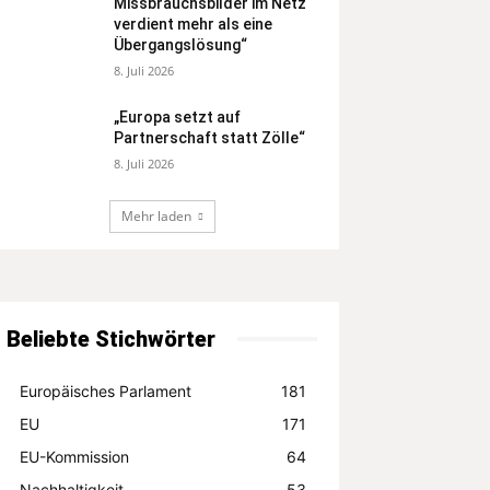
Missbrauchsbilder im Netz
verdient mehr als eine
Übergangslösung“
8. Juli 2026
„Europa setzt auf
Partnerschaft statt Zölle“
8. Juli 2026
Mehr laden
Beliebte Stichwörter
Europäisches Parlament
181
EU
171
EU-Kommission
64
Nachhaltigkeit
53