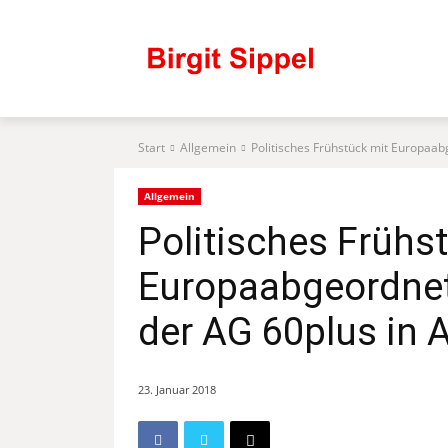
Start
Allgemein
Politisches Frühstück mit Europaab
Allgemein
Politisches Frühs
Europaabgeordnete
der AG 60plus in 
23. Januar 2018