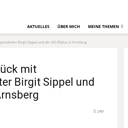
AKTUELLES
ÜBER MICH
MEINE THEMEN
geordneter Birgit Sippel und der AG 60plus in Arnsberg
tück mit
r Birgit Sippel und
Arnsberg
2761