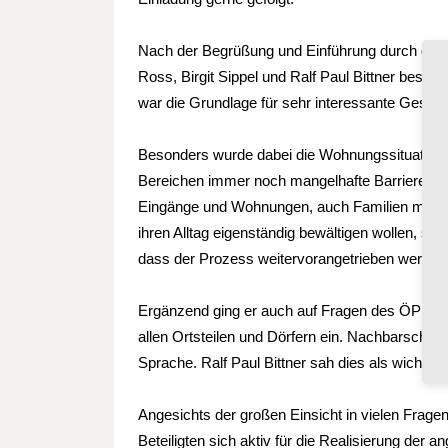
Nach der Begrüßung und Einführung durch den
Ross, Birgit Sippel und Ralf Paul Bittner best
war die Grundlage für sehr interessante Gesp
Besonders wurde dabei die Wohnungssituation in 
Bereichen immer noch mangelhafte Barrierefreih
Eingänge und Wohnungen, auch Familien mit K
ihren Alltag eigenständig bewältigen wollen, sin
dass der Prozess weitervorangetrieben werde
Ergänzend ging er auch auf Fragen des ÖPNV un
allen Ortsteilen und Dörfern ein. Nachbarschaf
Sprache. Ralf Paul Bittner sah dies als wichti
Angesichts der großen Einsicht in vielen Fragen
Beteiligten sich aktiv für die Realisierung de