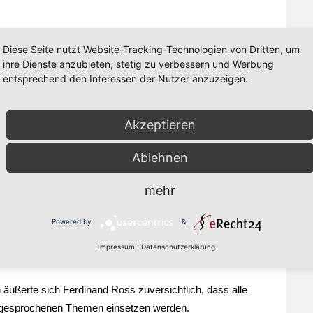
 kommissarischen Vorsitzenden der AG 60plus Ferdinand
Diese Seite nutzt Website-Tracking-Technologien von Dritten, um
and die Möglichkeit Fragen und Anliegen anzusprechen. Dies
ihre Dienste anzubieten, stetig zu verbessern und Werbung
räche und Diskussionen an diesem Morgen.
entsprechend den Interessen der Nutzer anzuzeigen.
Arnsberg diskutiert sowie die in vielen öffentlichen
Akzeptieren
eit. „Nicht nur ältere Menschen brauchen barrierefreie
inderwagen oder behinderte oder kranke Menschen, die
Ablehnen
d darauf angewiesen“, so Sippel. Ralf Paul Bittner betonte,
n müsse.
mehr
d langfristig attraktive und lebenswerte Umgebungen in
Powered by
&
tliches Miteinander und Ehrenamt kamen ebenfalls zur
Impressum
|
Datenschutzerklärung
ges Element für Demokratie und sozialen Zusammenhalt.
 äußerte sich Ferdinand Ross zuversichtlich, dass alle
r angesprochenen Themen einsetzen werden.