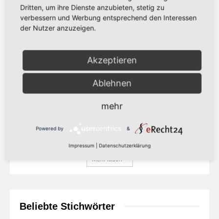
„Europa darf seinen Zahlungsverkehr
Dritten, um ihre Dienste anzubieten, stetig zu
nicht länger anderen überlassen“
verbessern und Werbung entsprechend den Interessen
13. Juli 2026
der Nutzer anzuzeigen.
„Der Kampf gegen Missbrauchsbilder
Akzeptieren
im Netz verdient mehr als eine
Übergangslösung“
Ablehnen
8. Juli 2026
mehr
„Europa setzt auf Partnerschaft statt
Zölle“
Powered by
&
8. Juli 2026
Impressum
|
Datenschutzerklärung
Mehr laden
Beliebte Stichwörter