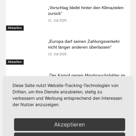
„Vorschlag bleibt hinter den Klimazielen
zurück“
21. Juli 2026
Aktuelles
„Europa darf seinen Zahlungsverkehr
nicht länger anderen überlassen“
13. Juli 2026
Aktuelles
„Der Kampf gegen Missbrauchsbilder im
Netz verdient mehr als eine
Diese Seite nutzt Website-Tracking-Technologien von
Übergangslösung“
Dritten, um ihre Dienste anzubieten, stetig zu
8. Juli 2026
Aktuelles
verbessern und Werbung entsprechend den Interessen
der Nutzer anzuzeigen.
Akzeptieren
MEIST GELESEN