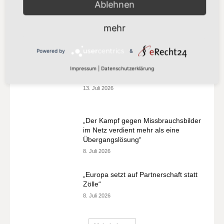
Ablehnen
„Vorschlag bleibt hinter den
Klimazielen zurück“
mehr
21. Juli 2026
Powered by
&
„Europa darf seinen Zahlungsverkehr
Impressum
|
Datenschutzerklärung
nicht länger anderen überlassen“
13. Juli 2026
„Der Kampf gegen Missbrauchsbilder
im Netz verdient mehr als eine
Übergangslösung“
8. Juli 2026
„Europa setzt auf Partnerschaft statt
Zölle“
8. Juli 2026