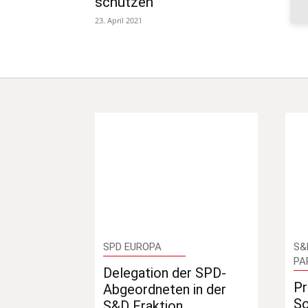
schützen“
23. April 2021
SPD EUROPA
S&
PA
Delegation der SPD-
Pr
Abgeordneten in der
So
S&D Fraktion