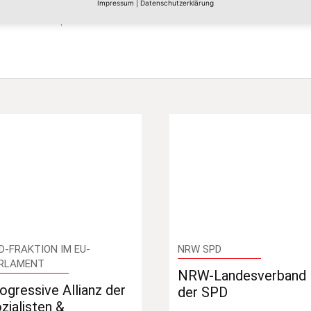
Europas Zukunft“
Impressum
|
Datenschutzerklärung
20. April 2021
D-FRAKTION IM EU-
NRW SPD
RLAMENT
NRW-Landesverband
ogressive Allianz der
der SPD
zialisten &