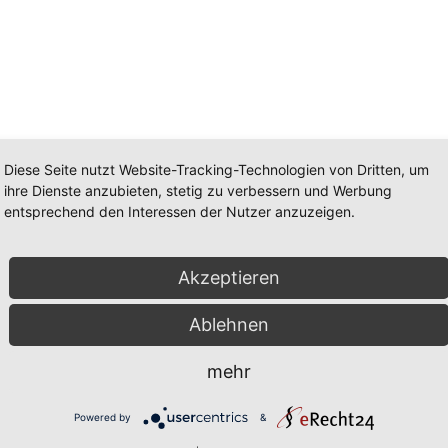
Aktuelles
Diese Seite nutzt Website-Tracking-Technologien von Dritten, um
Auch Digitalkonzerne müssen ihren
ihre Dienste anzubieten, stetig zu verbessern und Werbung
fairen Beitrag leisten
entsprechend den Interessen der Nutzer anzuzeigen.
29. April 2021
Akzeptieren
Ablehnen
mehr
Aktuelles
Powered by
&
„Einladung zur Beteiligung an