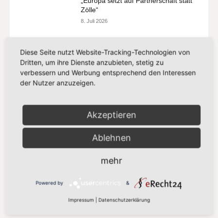
„Europa setzt auf Partnerschaft statt
Zölle“
8. Juli 2026
Mehr laden
Diese Seite nutzt Website-Tracking-Technologien von
Dritten, um ihre Dienste anzubieten, stetig zu
verbessern und Werbung entsprechend den Interessen
der Nutzer anzuzeigen.
Beliebte Stichwörter
Akzeptieren
Europäisches Parlament
181
EU
171
Ablehnen
EU-Kommission
64
mehr
Nachhaltigkeit
53
Wirtschaft
27
Powered by
&
Parlament
26
Impressum
|
Datenschutzerklärung