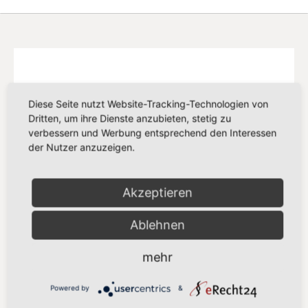
Diese Seite nutzt Website-Tracking-Technologien von
Dritten, um ihre Dienste anzubieten, stetig zu
verbessern und Werbung entsprechend den Interessen
der Nutzer anzuzeigen.
Akzeptieren
Ablehnen
SPD EUROPA
mehr
Delegation der SPD-Abgeordneten in der
Powered by
&
S&D Fraktion