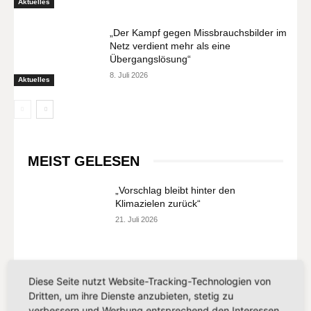
Aktuelles
„Der Kampf gegen Missbrauchsbilder im
Netz verdient mehr als eine
Übergangslösung“
8. Juli 2026
Aktuelles
MEIST GELESEN
„Vorschlag bleibt hinter den
Klimazielen zurück“
21. Juli 2026
„Europa darf seinen Zahlungsverkehr
nicht länger anderen überlassen“
Diese Seite nutzt Website-Tracking-Technologien von
Dritten, um ihre Dienste anzubieten, stetig zu
13. Juli 2026
verbessern und Werbung entsprechend den Interessen