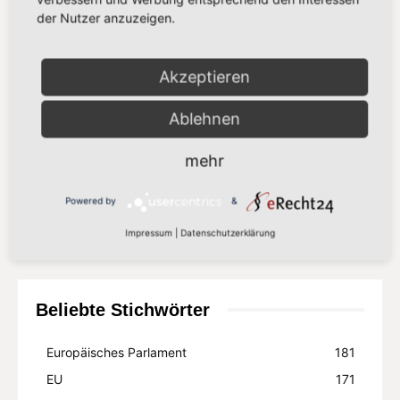
der Nutzer anzuzeigen.
„Der Kampf gegen Missbrauchsbilder
im Netz verdient mehr als eine
Übergangslösung“
Akzeptieren
8. Juli 2026
Ablehnen
„Europa setzt auf Partnerschaft statt
Zölle“
mehr
8. Juli 2026
Powered by
&
Mehr laden
Impressum
|
Datenschutzerklärung
Beliebte Stichwörter
Europäisches Parlament
181
EU
171