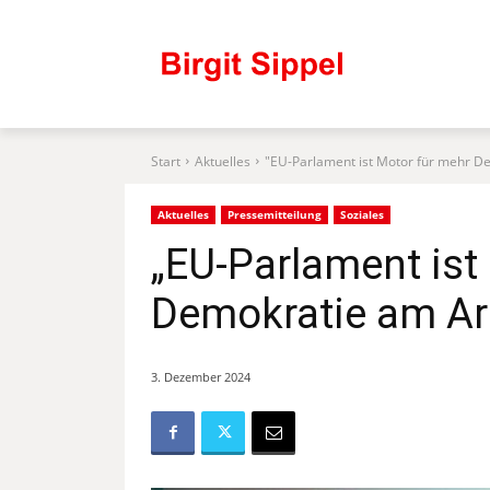
Start
Aktuelles
"EU-Parlament ist Motor für mehr De
Aktuelles
Pressemitteilung
Soziales
„EU-Parlament ist
Demokratie am Arb
3. Dezember 2024