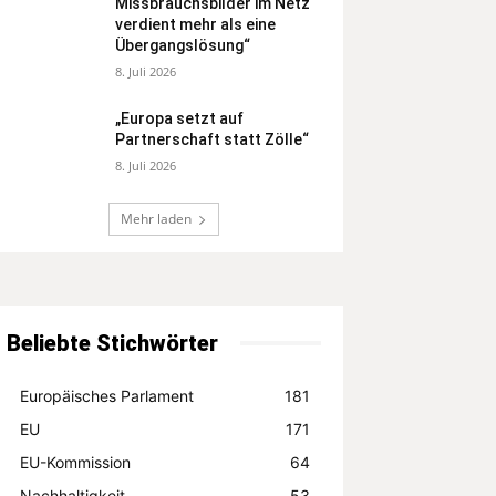
Missbrauchsbilder im Netz
verdient mehr als eine
Übergangslösung“
8. Juli 2026
„Europa setzt auf
Partnerschaft statt Zölle“
8. Juli 2026
Mehr laden
Beliebte Stichwörter
Europäisches Parlament
181
EU
171
EU-Kommission
64
Nachhaltigkeit
53