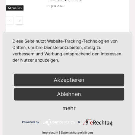
8. Juli 2026
Aktuelles
Diese Seite nutzt Website-Tracking-Technologien von
MEIST GELESEN
Dritten, um ihre Dienste anzubieten, stetig zu
verbessern und Werbung entsprechend den Interessen
„Vorschlag bleibt hinter den
der Nutzer anzuzeigen.
Klimazielen zurück“
21. Juli 2026
Akzeptieren
„Europa darf seinen Zahlungsverkehr
Ablehnen
nicht länger anderen überlassen“
13. Juli 2026
mehr
„Der Kampf gegen Missbrauchsbilder
Powered by
&
im Netz verdient mehr als eine
Übergangslösung“
Impressum
|
Datenschutzerklärung