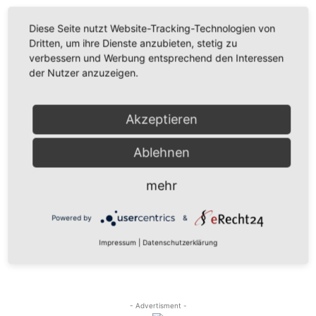
Diese Seite nutzt Website-Tracking-Technologien von
Dritten, um ihre Dienste anzubieten, stetig zu
verbessern und Werbung entsprechend den Interessen
der Nutzer anzuzeigen.
Aktuelles
Akzeptieren
„Endlich mehr Fairness für Praktikant:innen
Ablehnen
in der EU“
20. März 2024
mehr
Powered by
&
2
3
4
Impressum
|
Datenschutzerklärung
- Advertisment -