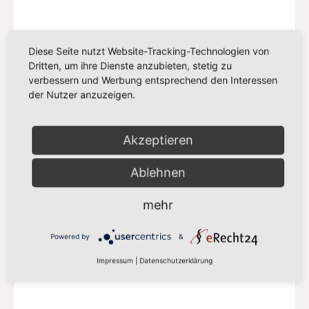
Diese Seite nutzt Website-Tracking-Technologien von
Dritten, um ihre Dienste anzubieten, stetig zu
verbessern und Werbung entsprechend den Interessen
der Nutzer anzuzeigen.
Akzeptieren
SPD EUROPA
Ablehnen
Delegation der SPD-Abgeordneten in der
S&D Fraktion
mehr
Mehr auf der SPD-Europa Webseite
Powered by
&
Impressum
|
Datenschutzerklärung