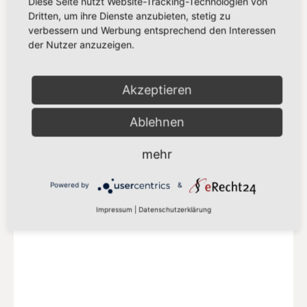
Diese Seite nutzt Website-Tracking-Technologien von
Dritten, um ihre Dienste anzubieten, stetig zu
verbessern und Werbung entsprechend den Interessen
der Nutzer anzuzeigen.
S&D-FRAKTION IM EU-PARLAMENT
Progressive Allianz der Sozialisten &
Akzeptieren
Demokraten
Ablehnen
Mehr auf der S&D-Website
mehr
Powered by
&
Impressum
|
Datenschutzerklärung